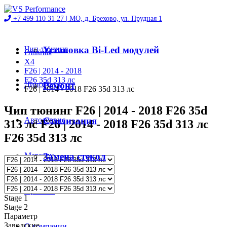
+7 499 110 31 27 |
МО, д. Брехово, ул. Прудная 1
Чип-тюнинг
Установка Bi-Led модулей
Главная
X4
F26 | 2014 - 2018
F26 35d 313 лс
Диностенд
Ремонт
F26 | 2014 - 2018 F26 35d 313 лс
Чип тюнинг F26 | 2014 - 2018 F26 35d
Автосервис
Стилизация
313 лс F26 | 2014 - 2018 F26 35d 313 лс
F26 35d 313 лс
Магазин
Замена стекол
Проекты
Stage 1
Stage 2
Параметр
Заводские
О компании