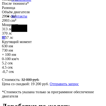
После тюнинга*
Разница
Объём двигателя
2993 cm
³
Контакты
2993 cm
³
Мощность
Фары
313 лс
370 лс
+ 57 лс
Крутящий момент
630 нм
730 нм
+ 100 нм
0-100 км/ч
5.2 сек
4.5 сек
-0,7 сек
Стоимость:
32 000
руб.
Цена со скидкой:
19 200
руб.
Отправить запрос
*Стоимость указана только за программное обеспечение
двигателя