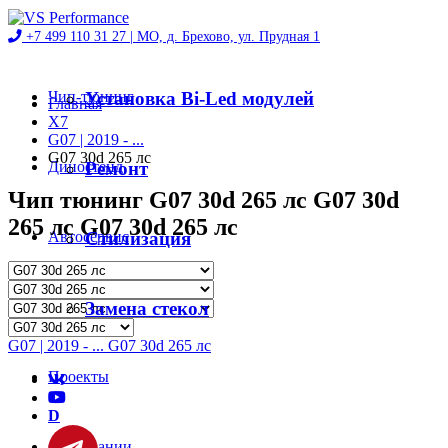
+7 499 110 31 27 |
МО, д. Брехово, ул. Прудная 1
Чип-тюнинг
Установка Bi-Led модулей
Главная
X7
G07 | 2019 - ...
G07 30d 265 лс
Диностенд
Ремонт
Чип тюнинг G07 30d 265 лс G07 30d
265 лс G07 30d 265 лс
Автосервис
Стилизация
Магазин
Замена стекол
G07 | 2019 - ... G07 30d 265 лс
Проекты
D
О компании