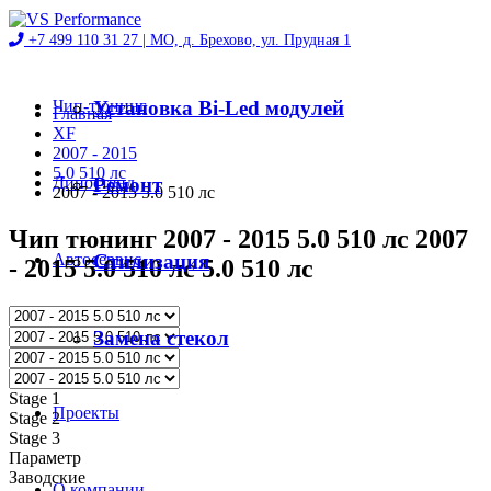
+7 499 110 31 27 |
МО, д. Брехово, ул. Прудная 1
Чип-тюнинг
Установка Bi-Led модулей
Главная
XF
2007 - 2015
5.0 510 лс
Диностенд
Ремонт
2007 - 2015 5.0 510 лс
Чип тюнинг 2007 - 2015 5.0 510 лс 2007
Автосервис
Стилизация
- 2015 5.0 510 лс 5.0 510 лс
Магазин
Замена стекол
Stage 1
Проекты
Stage 2
Stage 3
Параметр
Заводские
О компании