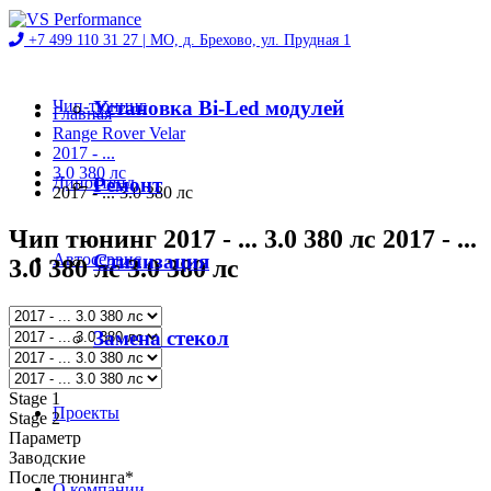
+7 499 110 31 27 |
МО, д. Брехово, ул. Прудная 1
Чип-тюнинг
Установка Bi-Led модулей
Главная
Range Rover Velar
2017 - ...
3.0 380 лс
Диностенд
Ремонт
2017 - ... 3.0 380 лс
Чип тюнинг 2017 - ... 3.0 380 лс 2017 - ...
Автосервис
Стилизация
3.0 380 лс 3.0 380 лс
Магазин
Замена стекол
Stage 1
Проекты
Stage 2
Параметр
Заводские
После тюнинга*
О компании