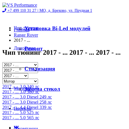
+7 499 110 31 27 |
МО, д. Брехово, ул. Прудная 1
Чип-тюнинг
Установка Bi-Led модулей
Главная
Range Rover
2017 - ...
Диностенд
Ремонт
Чип тюнинг 2017 - ... 2017 - ... 2017 - ...
Автосервис
Стилизация
2017 - ... 3.0 340 лс
Магазин
Замена стекол
2017 - ... 3.0 380 лс
2017 - ... 3.0 Diesel 249 лс
2017 - ... 3.0 Diesel 258 лс
2017 - ... 4.4 Diesel 339 лс
Проекты
2017 - ... 5.0 525 лс
2017 - ... 5.0 565 лс
О компании