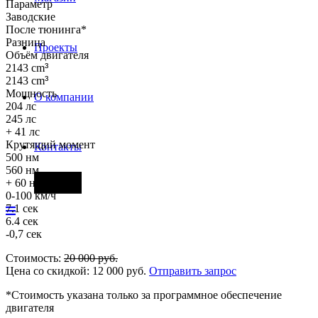
Параметр
Заводские
После тюнинга*
Разница
Проекты
Объём двигателя
2143 cm
³
2143 cm
³
Мощность
О компании
204 лс
245 лс
+ 41 лс
Крутящий момент
Контакты
500 нм
560 нм
Фары
+ 60 нм
0-100 км/ч
7.1 сек
6.4 сек
-0,7 сек
Стоимость:
20 000
руб.
Цена со скидкой:
12 000
руб.
Отправить запрос
*Стоимость указана только за программное обеспечение
двигателя