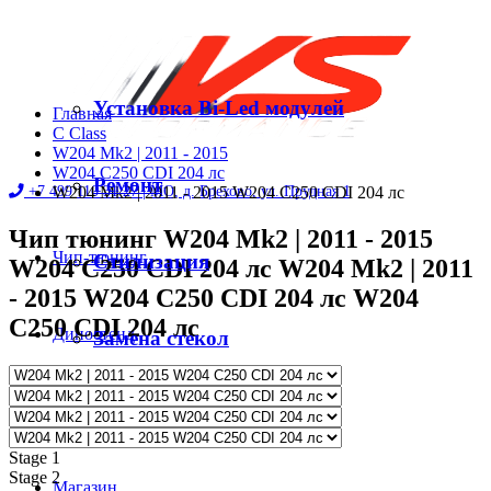
Установка Bi-Led модулей
Главная
C Class
W204 Mk2 | 2011 - 2015
W204 C250 CDI 204 лс
Ремонт
+7 499 110 31 27 |
W204 Mk2 | 2011 - 2015 W204 C250 CDI 204 лс
МО, д. Брехово, ул. Прудная 1
Чип тюнинг W204 Mk2 | 2011 - 2015
Чип-тюнинг
Стилизация
W204 C250 CDI 204 лс W204 Mk2 | 2011
- 2015 W204 C250 CDI 204 лс W204
C250 CDI 204 лс
Диностенд
Замена стекол
Автосервис
Stage 1
Stage 2
Магазин