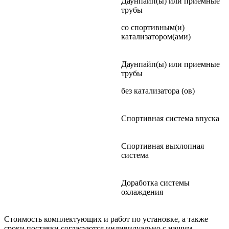
Даунпайп(ы) или приемные
трубы
со спортивным(и)
катализатором(ами)
Даунпайп(ы) или приемные
трубы
без катализатора (ов)
Спортивная система впуска
Спортивная выхлопная
система
Доработка системы
охлаждения
Стоимость комплектующих и работ по установке, а также
сроки поставки согласуются индивидуально с нашим