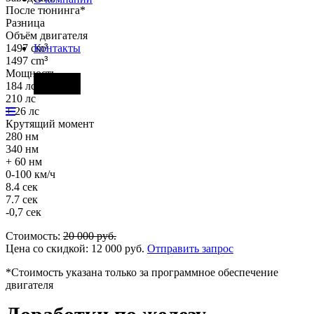
После тюнинга*
Разница
Объём двигателя
1497 cm
³
Контакты
1497 cm
³
Мощность
Фары
184 лс
210 лс
+ 26 лс
Крутящий момент
280 нм
340 нм
+ 60 нм
0-100 км/ч
8.4 сек
7.7 сек
-0,7 сек
Стоимость:
20 000
руб.
Цена со скидкой:
12 000
руб.
Отправить запрос
*Стоимость указана только за программное обеспечение
двигателя