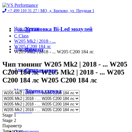
+7 499 110 31 27 |
МО, д. Брехово, ул. Прудная 1
Чип-тюнинг
Установка Bi-Led модулей
Главная
C Class
W205 Mk2 | 2018 - ...
W205 C200 184 лс
Диностенд
Ремонт
W205 Mk2 | 2018 - ... W205 C200 184 лс
Чип тюнинг W205 Mk2 | 2018 - ... W205
Автосервис
Стилизация
C200 184 лс W205 Mk2 | 2018 - ... W205
C200 184 лс W205 C200 184 лс
Магазин
Замена стекол
Проекты
Stage 1
Stage 2
Параметр
Заводские
О компании