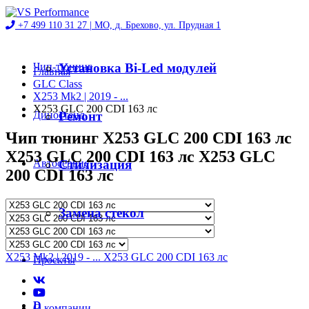
+7 499 110 31 27 |
МО, д. Брехово, ул. Прудная 1
Чип-тюнинг
Установка Bi-Led модулей
Главная
GLC Class
X253 Mk2 | 2019 - ...
X253 GLC 200 CDI 163 лс
Диностенд
Ремонт
Чип тюнинг X253 GLC 200 CDI 163 лс
X253 GLC 200 CDI 163 лс X253 GLC
Автосервис
Стилизация
200 CDI 163 лс
Магазин
Замена стекол
X253 Mk2 | 2019 - ... X253 GLC 200 CDI 163 лс
Проекты
D
О компании