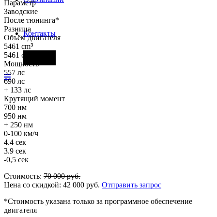
Параметр
Заводские
После тюнинга*
Разница
Контакты
Объём двигателя
5461 cm
³
5461 cm
³
Фары
Мощность
557 лс
690 лс
+ 133 лс
Крутящий момент
700 нм
950 нм
+ 250 нм
0-100 км/ч
4.4 сек
3.9 сек
-0,5 сек
Стоимость:
70 000
руб.
Цена со скидкой:
42 000
руб.
Отправить запрос
*Стоимость указана только за программное обеспечение
двигателя