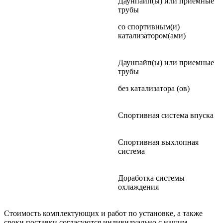
Даунпайп(ы) или приемные
трубы
со спортивным(и)
катализатором(ами)
Даунпайп(ы) или приемные
трубы
без катализатора (ов)
Спортивная система впуска
Спортивная выхлопная
система
Доработка системы
охлаждения
Стоимость комплектующих и работ по установке, а также
сроки поставки согласуются индивидуально с нашим