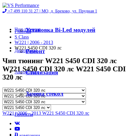
+7 499 110 31 27 |
МО, д. Брехово, ул. Прудная 1
Чип-тюнинг
Установка Bi-Led модулей
Главная
S Class
W221 | 2006 - 2013
W221 S450 CDI 320 лс
Диностенд
Ремонт
Чип тюнинг W221 S450 CDI 320 лс
W221 S450 CDI 320 лс W221 S450 CDI
Автосервис
Стилизация
320 лс
Магазин
Замена стекол
W221 | 2006 - 2013 W221 S450 CDI 320 лс
Проекты
D
О компании