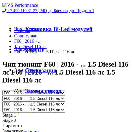
+7 499 110 31 27 |
МО, д. Брехово, ул. Прудная 1
Чип-тюнинг
Установка Bi-Led модулей
Главная
Countryman
F60 | 2016 - ...
1.5 Diesel 116 лс
Диностенд
Ремонт
F60 | 2016 - ... 1.5 Diesel 116 лс
Чип тюнинг F60 | 2016 - ... 1.5 Diesel 116
Автосервис
Стилизация
лс F60 | 2016 - ... 1.5 Diesel 116 лс 1.5
Diesel 116 лс
Магазин
Замена стекол
Проекты
Stage 1
Stage 2
Параметр
Заводские
О компании