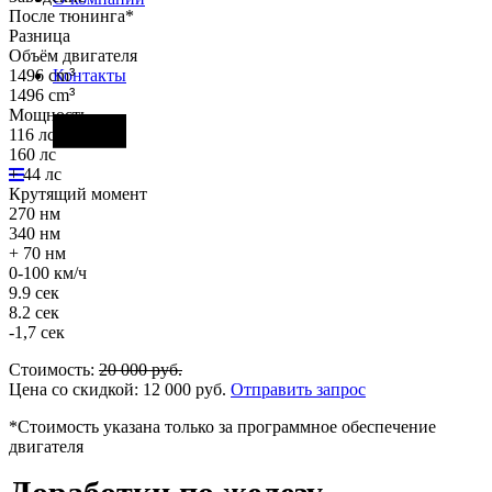
После тюнинга*
Разница
Объём двигателя
1496 cm
³
Контакты
1496 cm
³
Мощность
Фары
116 лс
160 лс
+ 44 лс
Крутящий момент
270 нм
340 нм
+ 70 нм
0-100 км/ч
9.9 сек
8.2 сек
-1,7 сек
Стоимость:
20 000
руб.
Цена со скидкой:
12 000
руб.
Отправить запрос
*Стоимость указана только за программное обеспечение
двигателя