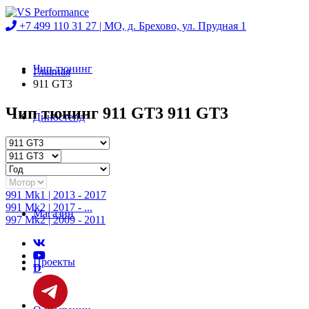
+7 499 110 31 27 |
МО, д. Брехово, ул. Прудная 1
Чип-тюнинг
Главная
911 GT3
Чип тюнинг 911 GT3 911 GT3
Диностенд
Автосервис
991 Mk1 | 2013 - 2017
991 Mk2 | 2017 - ...
Магазин
997 Mk2 | 2009 - 2011
Проекты
D