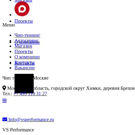
Проекты
Меню
Чип-тюнинг
Автосервис
О компании
Магазин
Проекты
О компании
Контакты
Контакты
Вакансии
Чип тюнинг в Москве
Фары
Московская область, городской округ Химки, деревня Брехов
Тел.:
+7 499 110 31 27
Info@vsperformance.ru
VS Performance