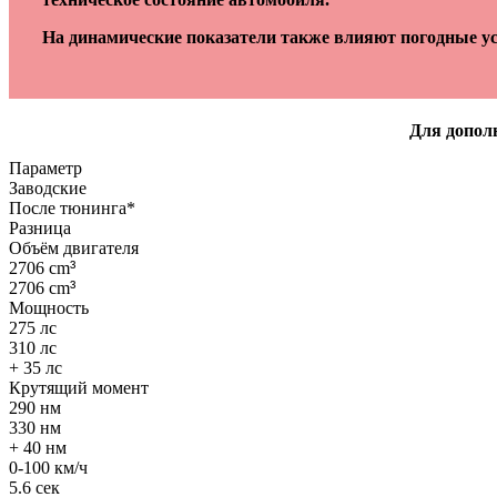
На динамические показатели также влияют погодные ус
Для дополн
Параметр
Заводские
После тюнинга*
Разница
Объём двигателя
2706 cm
³
2706 cm
³
Мощность
275 лс
310 лс
+ 35 лс
Крутящий момент
290 нм
330 нм
+ 40 нм
0-100 км/ч
5.6 сек