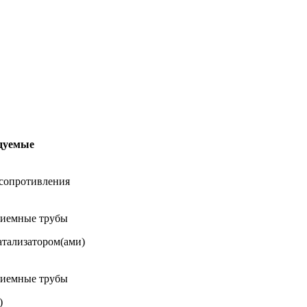
дуемые
 сопротивления
риемные трубы
атализатором(ами)
риемные трубы
)