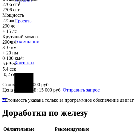
2706 cm
³
2706 cm
³
Мощность
275 лс
Проекты
290 лс
+ 15 лс
Крутящий момент
О компании
290 нм
310 нм
+ 20 нм
0-100 км/ч
Контакты
5.6 сек
5.4 сек
-0,2 сек
Фары
Стоимость:
25 000
руб.
Цена со скидкой:
15 000
руб.
Отправить запрос
*Стоимость указана только за программное обеспечение двигат
Доработки по железу
Обязательные
Рекомендуемые