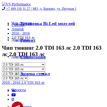
+7 499 110 31 27 |
МО, д. Брехово, ул. Прудная 1
Чип-тюнинг
Установка Bi-Led модулей
Главная
Amarok
2010 - 2016
2.0 TDI 163 лс
Диностенд
Ремонт
Чип тюнинг 2.0 TDI 163 лс 2.0 TDI 163
лс 2.0 TDI 163 лс
Автосервис
Стилизация
Магазин
Замена стекол
2010 - 2016 2.0 TDI 163 лс
Проекты
D
О компании