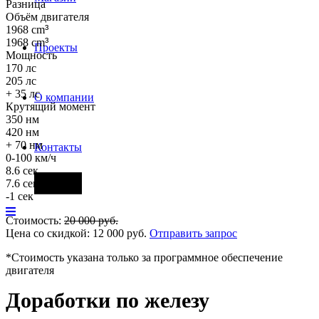
Разница
Объём двигателя
1968 cm
³
1968 cm
³
Проекты
Мощность
170 лс
205 лс
+ 35 лс
О компании
Крутящий момент
350 нм
420 нм
+ 70 нм
Контакты
0-100 км/ч
8.6 сек
Фары
7.6 сек
-1 сек
Стоимость:
20 000
руб.
Цена со скидкой:
12 000
руб.
Отправить запрос
*Стоимость указана только за программное обеспечение
двигателя
Доработки по железу