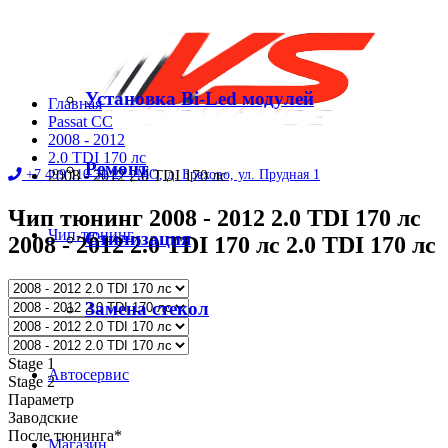
Установка Bi-Led модулей
Главная
Passat CC
2008 - 2012
2.0 TDI 170 лс
Ремонт
+7 499 110 31 27 |
2008 - 2012 2.0 TDI 170 лс
МО, д. Брехово, ул. Прудная 1
Чип тюнинг 2008 - 2012 2.0 TDI 170 лс
Чип-тюнинг
Стилизация
2008 - 2012 2.0 TDI 170 лс 2.0 TDI 170 лс
Диностенд
Замена стекол
Stage 1
Автосервис
Stage 2
Параметр
Заводские
После тюнинга*
Магазин