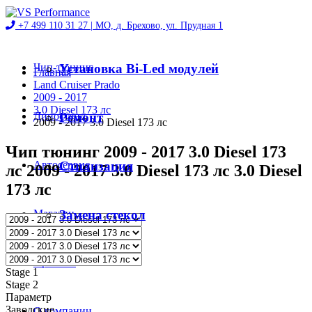
+7 499 110 31 27 |
МО, д. Брехово, ул. Прудная 1
Чип-тюнинг
Установка Bi-Led модулей
Главная
Land Cruiser Prado
2009 - 2017
3.0 Diesel 173 лс
Диностенд
Ремонт
2009 - 2017 3.0 Diesel 173 лс
Чип тюнинг 2009 - 2017 3.0 Diesel 173
Автосервис
Стилизация
лс 2009 - 2017 3.0 Diesel 173 лс 3.0 Diesel
173 лс
Магазин
Замена стекол
Проекты
Stage 1
Stage 2
Параметр
Заводские
О компании