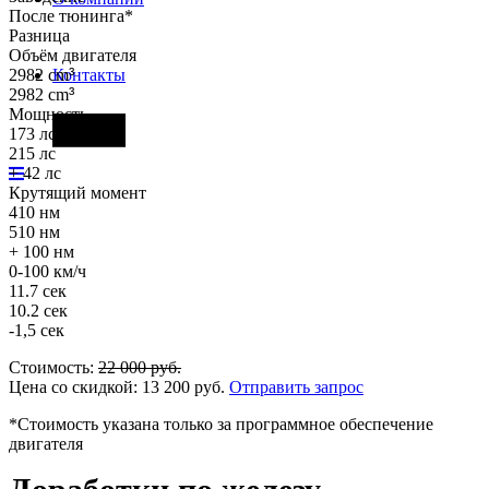
После тюнинга*
Разница
Объём двигателя
2982 cm
³
Контакты
2982 cm
³
Мощность
Фары
173 лс
215 лс
+ 42 лс
Крутящий момент
410 нм
510 нм
+ 100 нм
0-100 км/ч
11.7 сек
10.2 сек
-1,5 сек
Стоимость:
22 000
руб.
Цена со скидкой:
13 200
руб.
Отправить запрос
*Стоимость указана только за программное обеспечение
двигателя