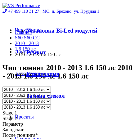
+7 499 110 31 27 |
МО, д. Брехово, ул. Прудная 1
Чип-тюнинг
Установка Bi-Led модулей
Главная
S60 S60 CC
2010 - 2013
1.6 150 лс
Диностенд
Ремонт
2010 - 2013 1.6 150 лс
Чип тюнинг 2010 - 2013 1.6 150 лс 2010
Автосервис
Стилизация
- 2013 1.6 150 лс 1.6 150 лс
Магазин
Замена стекол
Stage 1
Проекты
Stage 2
Параметр
Заводские
После тюнинга*
О компании