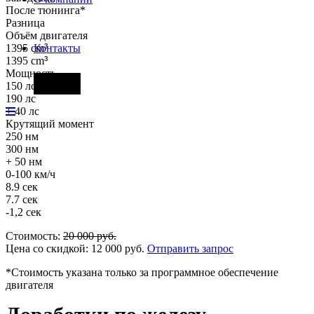
После тюнинга*
Разница
Объём двигателя
1395 cm
³
Контакты
1395 cm
³
Мощность
Фары
150 лс
190 лс
+ 40 лс
Крутящий момент
250 нм
300 нм
+ 50 нм
0-100 км/ч
8.9 сек
7.7 сек
-1,2 сек
Стоимость:
20 000
руб.
Цена со скидкой:
12 000
руб.
Отправить запрос
*Стоимость указана только за программное обеспечение
двигателя