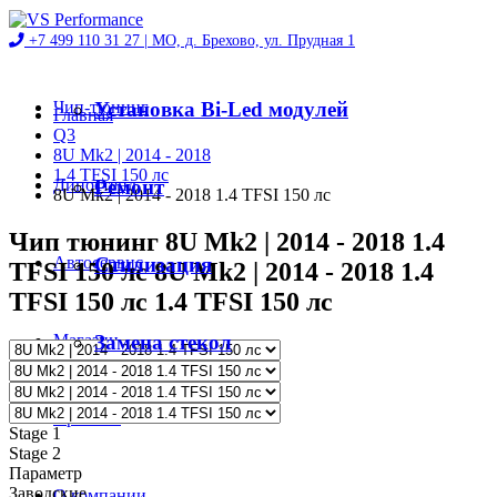
+7 499 110 31 27 |
МО, д. Брехово, ул. Прудная 1
Чип-тюнинг
Установка Bi-Led модулей
Главная
Q3
8U Mk2 | 2014 - 2018
1.4 TFSI 150 лс
Диностенд
Ремонт
8U Mk2 | 2014 - 2018 1.4 TFSI 150 лс
Чип тюнинг 8U Mk2 | 2014 - 2018 1.4
Автосервис
Стилизация
TFSI 150 лс 8U Mk2 | 2014 - 2018 1.4
TFSI 150 лс 1.4 TFSI 150 лс
Магазин
Замена стекол
Проекты
Stage 1
Stage 2
Параметр
Заводские
О компании