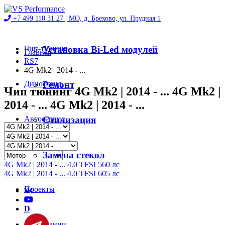
+7 499 110 31 27 |
МО, д. Брехово, ул. Прудная 1
Чип-тюнинг
Установка Bi-Led модулей
Главная
RS7
4G Mk2 | 2014 - ...
Диностенд
Ремонт
Чип тюнинг 4G Mk2 | 2014 - ... 4G Mk2 |
2014 - ... 4G Mk2 | 2014 - ...
Автосервис
Стилизация
Магазин
Замена стекол
4G Mk2 | 2014 - ... 4.0 TFSI 560 лс
4G Mk2 | 2014 - ... 4.0 TFSI 605 лс
Проекты
D
О компании