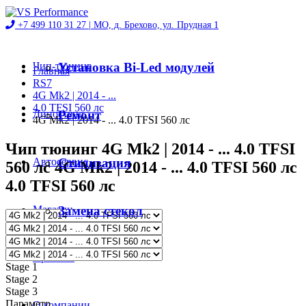
+7 499 110 31 27 |
МО, д. Брехово, ул. Прудная 1
Чип-тюнинг
Установка Bi-Led модулей
Главная
RS7
4G Mk2 | 2014 - ...
4.0 TFSI 560 лс
Диностенд
Ремонт
4G Mk2 | 2014 - ... 4.0 TFSI 560 лс
Чип тюнинг 4G Mk2 | 2014 - ... 4.0 TFSI
Автосервис
Стилизация
560 лс 4G Mk2 | 2014 - ... 4.0 TFSI 560 лс
4.0 TFSI 560 лс
Магазин
Замена стекол
Проекты
Stage 1
Stage 2
Stage 3
Параметр
О компании