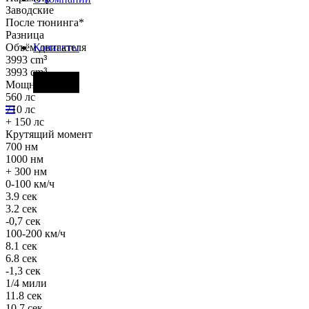
Заводские
После тюнинга*
Разница
Объём двигателя
Контакты
3993 cm
³
3993 cm
³
Фары
Мощность
560 лс
710 лс
+ 150 лс
Крутящий момент
700 нм
1000 нм
+ 300 нм
0-100 км/ч
3.9 сек
3.2 сек
-0,7 сек
100-200 км/ч
8.1 сек
6.8 сек
-1,3 сек
1/4 мили
11.8 сек
10.7 сек