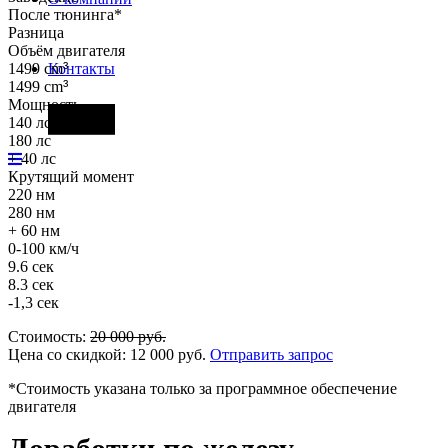
После тюнинга*
Разница
Объём двигателя
1499 cm
³
Контакты
1499 cm
³
Мощность
Фары
140 лс
180 лс
+ 40 лс
Крутящий момент
220 нм
280 нм
+ 60 нм
0-100 км/ч
9.6 сек
8.3 сек
-1,3 сек
Стоимость:
20 000
руб.
Цена со скидкой:
12 000
руб.
Отправить запрос
*Стоимость указана только за программное обеспечение
двигателя