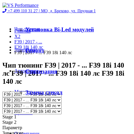
+7 499 110 31 27 |
МО, д. Брехово, ул. Прудная 1
Чип-тюнинг
Установка Bi-Led модулей
Главная
X2
F39 | 2017 - ...
F39 18i 140 лс
Диностенд
Ремонт
F39 | 2017 - ... F39 18i 140 лс
Чип тюнинг F39 | 2017 - ... F39 18i 140
Автосервис
Стилизация
лс F39 | 2017 - ... F39 18i 140 лс F39 18i
140 лс
Магазин
Замена стекол
Проекты
Stage 1
Stage 2
Параметр
Заводские
О компании