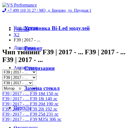
+7 499 110 31 27 |
МО, д. Брехово, ул. Прудная 1
Чип-тюнинг
Установка Bi-Led модулей
Главная
X2
F39 | 2017 - ...
Диностенд
Ремонт
Чип тюнинг F39 | 2017 - ... F39 | 2017 - ...
F39 | 2017 - ...
Автосервис
Стилизация
Магазин
Замена стекол
F39 | 2017 - ... F39 18d 150 лс
F39 | 2017 - ... F39 18i 140 лс
F39 | 2017 - ... F39 20d 190 лс
Проекты
F39 | 2017 - ... F39 20i 192 лс
F39 | 2017 - ... F39 25d 231 лс
F39 | 2017 - ... F39 M35i 306 лс
О компании