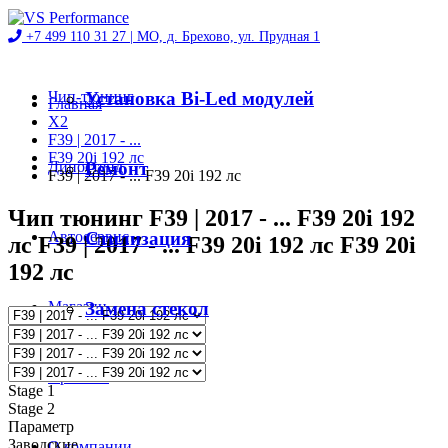
+7 499 110 31 27 |
МО, д. Брехово, ул. Прудная 1
Чип-тюнинг
Установка Bi-Led модулей
Главная
X2
F39 | 2017 - ...
F39 20i 192 лс
Диностенд
Ремонт
F39 | 2017 - ... F39 20i 192 лс
Чип тюнинг F39 | 2017 - ... F39 20i 192
Автосервис
Стилизация
лс F39 | 2017 - ... F39 20i 192 лс F39 20i
192 лс
Магазин
Замена стекол
Проекты
Stage 1
Stage 2
Параметр
Заводские
О компании