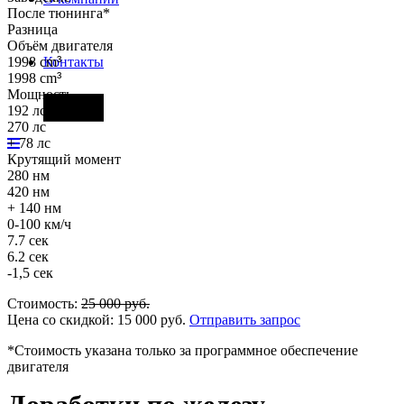
После тюнинга*
Разница
Объём двигателя
1998 cm
³
Контакты
1998 cm
³
Мощность
Фары
192 лс
270 лс
+ 78 лс
Крутящий момент
280 нм
420 нм
+ 140 нм
0-100 км/ч
7.7 сек
6.2 сек
-1,5 сек
Стоимость:
25 000
руб.
Цена со скидкой:
15 000
руб.
Отправить запрос
*Стоимость указана только за программное обеспечение
двигателя