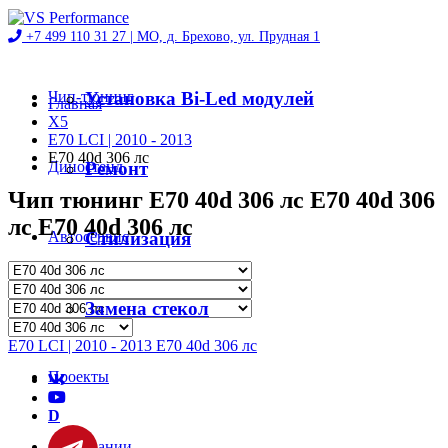
+7 499 110 31 27 |
МО, д. Брехово, ул. Прудная 1
Чип-тюнинг
Установка Bi-Led модулей
Главная
X5
E70 LCI | 2010 - 2013
E70 40d 306 лс
Диностенд
Ремонт
Чип тюнинг E70 40d 306 лс E70 40d 306
лс E70 40d 306 лс
Автосервис
Стилизация
Магазин
Замена стекол
E70 LCI | 2010 - 2013 E70 40d 306 лс
Проекты
D
О компании