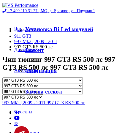
+7 499 110 31 27 |
МО, д. Брехово, ул. Прудная 1
Чип-тюнинг
Установка Bi-Led модулей
Главная
911 GT3
997 Mk2 | 2009 - 2011
997 GT3 RS 500 лс
Диностенд
Ремонт
Чип тюнинг 997 GT3 RS 500 лс 997
GT3 RS 500 лс 997 GT3 RS 500 лс
Автосервис
Стилизация
Магазин
Замена стекол
997 Mk2 | 2009 - 2011 997 GT3 RS 500 лс
Проекты
D
О компании